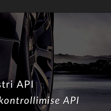
tri API
ontrollimise API