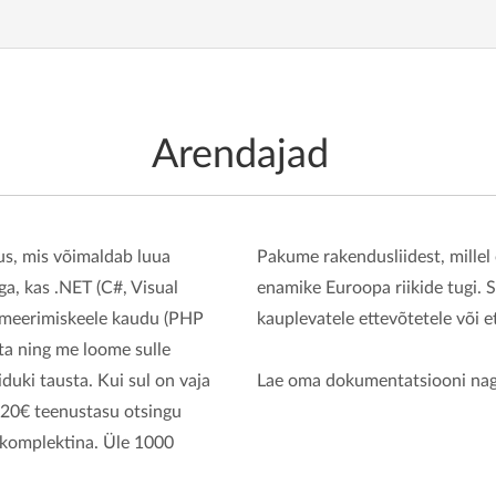
Arendajad
s, mis võimaldab luua
Pakume rakendusliidest, millel
, kas .NET (C#, Visual
enamike Euroopa riikide tugi. S
mmeerimiskeele kaudu (PHP
kauplevatele ettevõtetele või e
ta ning me loome sulle
iduki tausta. Kui sul on vaja
Lae oma dokumentatsiooni na
.20€ teenustasu otsingu
 komplektina. Üle 1000