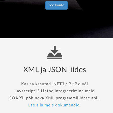
Loo konto
XML ja JSON liides
Kas sa kasutad .NET’i / PHP’d või
Javascript’i? Lihtne integreerimine meie
SOAP’il põhineva XML programmiliidese abil.
Lae alla meie dokumendid
.