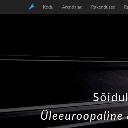
Kodu
Arendajad
Rakendused
R
Sõiduk
Üleeuroopaline 