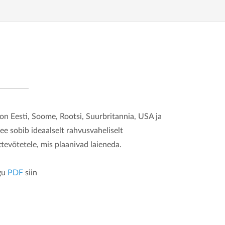
 on Eesti, Soome, Rootsi, Suurbritannia, USA ja
ee sobib ideaalselt rahvusvaheliselt
ttevõtetele, mis plaanivad laieneda.
gu
PDF
siin