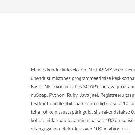
Meie rakendusliideseks on .NET ASMX veebiteenu
ühendust mistahes programmeerimise keskkonnaga
Basic .NET) või mistahes SOAP’i toetava progra
nuSoap, Python, Ruby, Java jne). Registreeru tasu
testkonto, mille abil saad kontrollida tasuta 10 sõ
teha rohkem taustapäringuid, siis rakendatakse 0
kohta, mida saab osta minimaalselt 100 ühikulise
otsinguga komplektidelt saab 10% allahindlust.