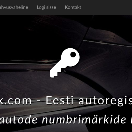
ahvusvaheline
Logi sisse
Kontakt
.com - Eesti autoregis
autode numbrimärkide k