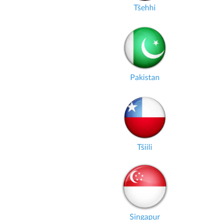
Tšehhi
Pakistan
Tšiili
Singapur